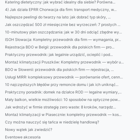
Katering dietetyczny: jak wybrać idealny dla siebie? Porówna...
4) Jak działa EPRR Chorwacja dla firm: transport medyczny, w...
Najlepsze peelingi do twarzy na lato: jak dobrać typ skóry, ...
Jak oszczędzać 500 zł miesięcznie bez wyrzeczeń: 7 prostych ...
10-minutowy plan oszczędzania: jak w 30 dni odciąć zbędne wy...
ISOH Słowacja: Kompletny przewodnik dla firm — wymagania, pr...
Rejestracja BDO w Belgii: przewodnik dla polskich firm — pro...
Praktyczny przewodnik: jak legalnie urządzić, ocieplić i pod...
Montaż klimatyzacji Pruszków: Kompletny przewodnik — wybór u...
BDO w Słowenii: przewodnik dla polskich firm — rejestracja, ...
Usługi MIRR: kompleksowy przewodnik — porównanie ofert, cenn...
10 najczęstszych błędów przy remoncie domu i jak ich uniknąć...
Praktyczny poradnik: domek na działce ROD — legalne wymiary,...
Mały balkon, wielkie możliwości: 10 sposobów na optyczne pow...
Jak wdrożyć w firmie strategię zero waste: 8 kroków, narzędz...
Montaż klimatyzacji w Piasecznie: kompletny przewodnik — kos...
Czy można nauczyć się tańca w niedzielę handlową?
Nowy wątek jak zwiedzić?
Eventowe akcesoria