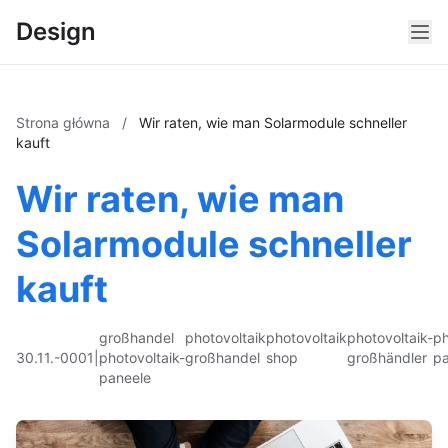
Design
Strona główna
/
Wir raten, wie man Solarmodule schneller
kauft
Wir raten, wie man
Solarmodule schneller
kauft
großhandel
photovoltaik
photovoltaik
photovoltaik-
ph
30.11.-0001
|
photovoltaik-
großhandel
shop
großhändler
pa
paneele