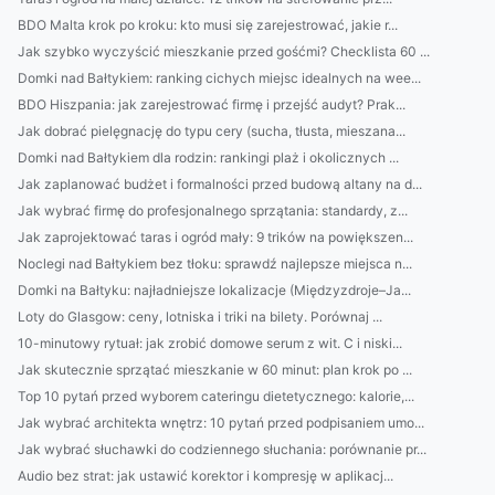
BDO Malta krok po kroku: kto musi się zarejestrować, jakie r...
Jak szybko wyczyścić mieszkanie przed gośćmi? Checklista 60 ...
Domki nad Bałtykiem: ranking cichych miejsc idealnych na wee...
BDO Hiszpania: jak zarejestrować firmę i przejść audyt? Prak...
Jak dobrać pielęgnację do typu cery (sucha, tłusta, mieszana...
Domki nad Bałtykiem dla rodzin: rankingi plaż i okolicznych ...
Jak zaplanować budżet i formalności przed budową altany na d...
Jak wybrać firmę do profesjonalnego sprzątania: standardy, z...
Jak zaprojektować taras i ogród mały: 9 trików na powiększen...
Noclegi nad Bałtykiem bez tłoku: sprawdź najlepsze miejsca n...
Domki na Bałtyku: najładniejsze lokalizacje (Międzyzdroje–Ja...
Loty do Glasgow: ceny, lotniska i triki na bilety. Porównaj ...
10-minutowy rytuał: jak zrobić domowe serum z wit. C i niski...
Jak skutecznie sprzątać mieszkanie w 60 minut: plan krok po ...
Top 10 pytań przed wyborem cateringu dietetycznego: kalorie,...
Jak wybrać architekta wnętrz: 10 pytań przed podpisaniem umo...
Jak wybrać słuchawki do codziennego słuchania: porównanie pr...
Audio bez strat: jak ustawić korektor i kompresję w aplikacj...