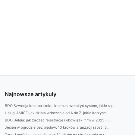
Najnowsze artykuły
BDO Szwecja krok po kroku: kto musi wdrożyć system, jakie są...
Usługi AMICE: jak działa wdrożenie od A do Z, jakie korzyści...
BDO Belgia: jak zacząć rejestrację i obowiązki firm w 2025 —...
Jesień w ogrodzie bez błędów: 10 kroków aranżacji rabat i tr...
Taras i ogród na małej działce: 12 trików na strefowanie prz...