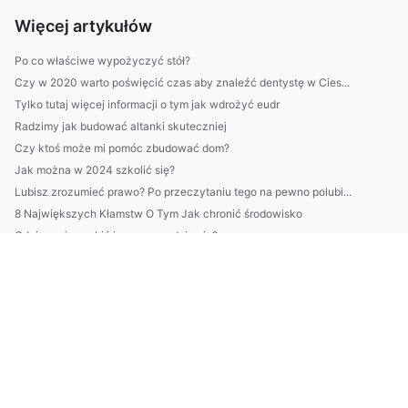
Więcej artykułów
Po co właściwe wypożyczyć stół?
Czy w 2020 warto poświęcić czas aby znaleźć dentystę w Cies...
Tylko tutaj więcej informacji o tym jak wdrożyć eudr
Radzimy jak budować altanki skuteczniej
Czy ktoś może mi pomóc zbudować dom?
Jak można w 2024 szkolić się?
Lubisz zrozumieć prawo? Po przeczytaniu tego na pewno polubi...
8 Największych Kłamstw O Tym Jak chronić środowisko
Gdzie można robić imprezę a gdzie nie?
Zobacz te 9 ciekawostek o tym jak zwiedzić w prosty sposób
Czy da się w 2023 wykonać odbiór elektroodpadów w Białymsto...
Czy są nowe przepisy jak zamontować klimatyzację?
Imprezy i eventy - sprawy organizacji mebli
Rok 2020 - czy znaleźć psychologa?
Jak odgrzybić mieszkanie i zarobić?
Te porady jak reklamować zaskoczą nawet profesjonalistę!