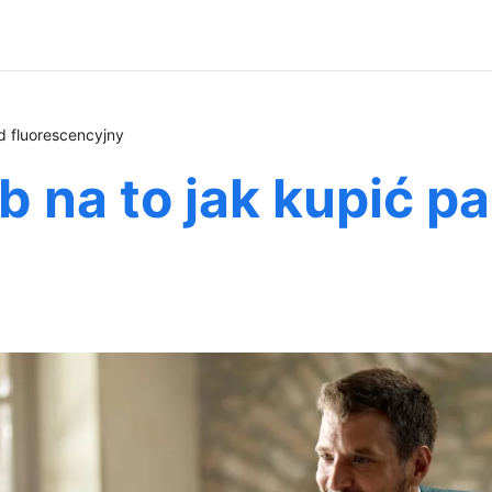
d fluorescencyjny
 na to jak kupić p