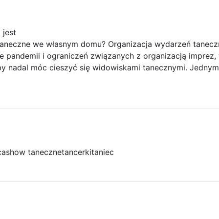
 jest
aneczne we własnym domu? Organizacja wydarzeń tanecz
e pandemii i ograniczeń związanych z organizacją imprez,
by nadal móc cieszyć się widowiskami tanecznymi. Jedny
ca
show taneczne
tancerki
taniec