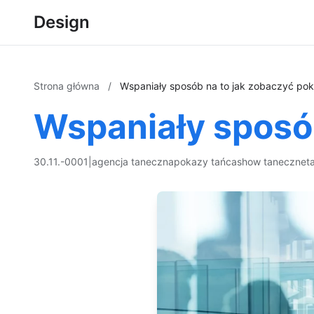
Design
Strona główna
/
Wspaniały sposób na to jak zobaczyć po
Wspaniały sposób
30.11.-0001
|
agencja taneczna
pokazy tańca
show taneczne
t