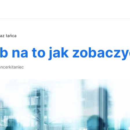
kaz tańca
 na to jak zobaczy
ancerki
taniec