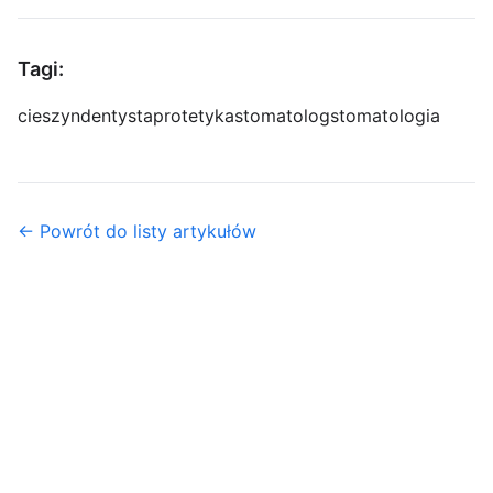
Tagi:
cieszyn
dentysta
protetyka
stomatolog
stomatologia
← Powrót do listy artykułów