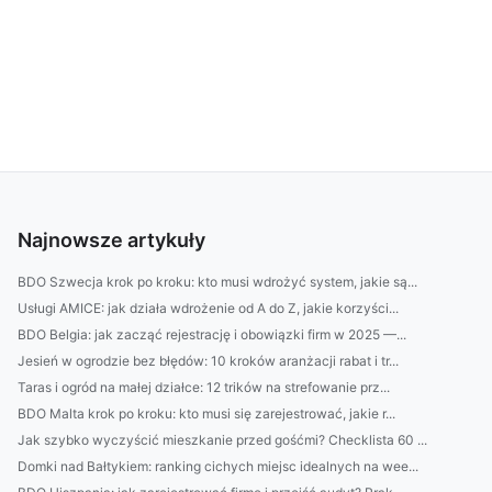
Najnowsze artykuły
BDO Szwecja krok po kroku: kto musi wdrożyć system, jakie są...
Usługi AMICE: jak działa wdrożenie od A do Z, jakie korzyści...
BDO Belgia: jak zacząć rejestrację i obowiązki firm w 2025 —...
Jesień w ogrodzie bez błędów: 10 kroków aranżacji rabat i tr...
Taras i ogród na małej działce: 12 trików na strefowanie prz...
BDO Malta krok po kroku: kto musi się zarejestrować, jakie r...
Jak szybko wyczyścić mieszkanie przed gośćmi? Checklista 60 ...
Domki nad Bałtykiem: ranking cichych miejsc idealnych na wee...