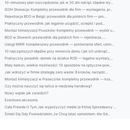
10-minutowy plan oszczędzania: jak w 30 dni odciąć zbędne wy...
ISOH Słowacja: Kompletny przewodnik dla firm — wymagania, pr...
Rejestracja BDO w Belgii: przewodnik dla polskich firm — pro...
Praktyczny przewodnik: jak legalnie urządzić, ocieplić i pod...
Montaż klimatyzacji Pruszków: Kompletny przewodnik — wybór u...
BDO w Słowenii: przewodnik dla polskich firm — rejestracja, ...
Usługi MIRR: kompleksowy przewodnik — porównanie ofert, cenn...
10 najczęstszych błędów przy remoncie domu i jak ich uniknąć...
Praktyczny poradnik: domek na działce ROD — legalne wymiary,...
Mały balkon, wielkie możliwości: 10 sposobów na optyczne pow...
Jak wdrożyć w firmie strategię zero waste: 8 kroków, narzędz...
Montaż klimatyzacji w Piasecznie: kompletny przewodnik — kos...
Czy można nauczyć się tańca w niedzielę handlową?
Nowy wątek jak zwiedzić?
Eventowe akcesoria
Cała Prawda O Tym Jak wypożyczyć meble (a Której Sprzedawcy ...
Śmiali Się Gdy Powiedziałem, że Chcę latać samolotem. Ale Gd...
Sprawdzone metody jak podlewać
Oto Jak Szybko I Bezpieczenie zbudować dom