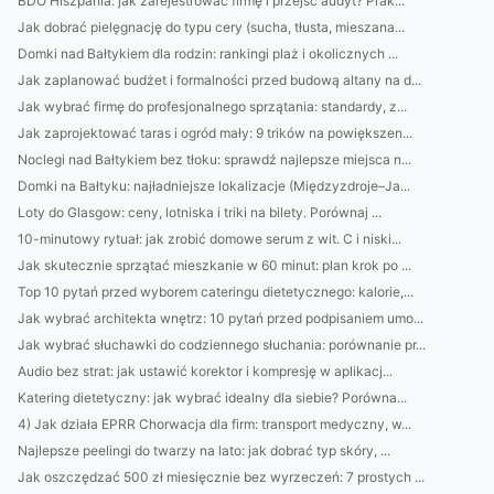
BDO Hiszpania: jak zarejestrować firmę i przejść audyt? Prak...
Jak dobrać pielęgnację do typu cery (sucha, tłusta, mieszana...
Domki nad Bałtykiem dla rodzin: rankingi plaż i okolicznych ...
Jak zaplanować budżet i formalności przed budową altany na d...
Jak wybrać firmę do profesjonalnego sprzątania: standardy, z...
Jak zaprojektować taras i ogród mały: 9 trików na powiększen...
Noclegi nad Bałtykiem bez tłoku: sprawdź najlepsze miejsca n...
Domki na Bałtyku: najładniejsze lokalizacje (Międzyzdroje–Ja...
Loty do Glasgow: ceny, lotniska i triki na bilety. Porównaj ...
10-minutowy rytuał: jak zrobić domowe serum z wit. C i niski...
Jak skutecznie sprzątać mieszkanie w 60 minut: plan krok po ...
Top 10 pytań przed wyborem cateringu dietetycznego: kalorie,...
Jak wybrać architekta wnętrz: 10 pytań przed podpisaniem umo...
Jak wybrać słuchawki do codziennego słuchania: porównanie pr...
Audio bez strat: jak ustawić korektor i kompresję w aplikacj...
Katering dietetyczny: jak wybrać idealny dla siebie? Porówna...
4) Jak działa EPRR Chorwacja dla firm: transport medyczny, w...
Najlepsze peelingi do twarzy na lato: jak dobrać typ skóry, ...
Jak oszczędzać 500 zł miesięcznie bez wyrzeczeń: 7 prostych ...