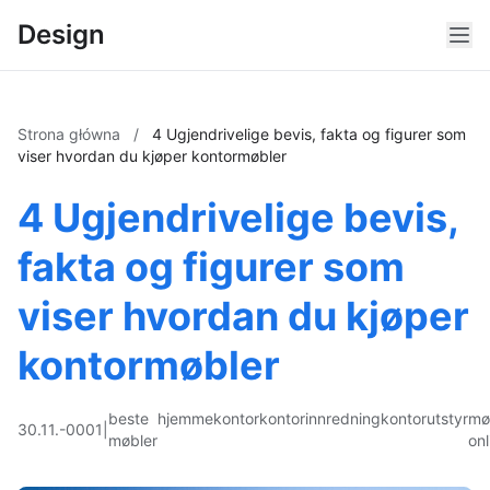
Design
Strona główna
/
4 Ugjendrivelige bevis, fakta og figurer som
viser hvordan du kjøper kontormøbler
4 Ugjendrivelige bevis,
fakta og figurer som
viser hvordan du kjøper
kontormøbler
beste
hjemmekontor
kontorinnredning
kontorutstyr
mø
30.11.-0001
|
møbler
onl