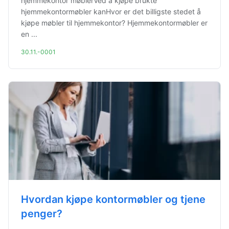
hjemmekontor møblerVed å kjøpe brukte
hjemmekontormøbler kanHvor er det billigste stedet å
kjøpe møbler til hjemmekontor? Hjemmekontormøbler er
en ...
30.11.-0001
Hvordan kjøpe kontormøbler og tjene
penger?