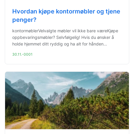
Hvordan kjøpe kontormøbler og tjene
penger?
kontormøblerVelvalgte møbler vil ikke bare væreKjøpe
oppbevaringsmøbler? Selvfølgelig! Hvis du ønsker å
holde hjemmet ditt ryddig og ha alt for hånden...
30.11.-0001