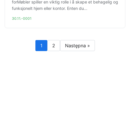
forMøbler spiller en viktig rolle i å skape et behagelig og
funksjonelt hjem eller kontor. Enten du...
30.11.-0001
1
2
Następna »