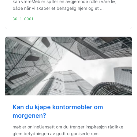
kan væreMøbler spiller en avgjørende rolle i våre liv,
både når vi skaper et behagelig hjem og et ...
30.11.-0001
Kan du kjøpe kontormøbler om
morgenen?
møbler onlineUansett om du trenger inspirasjon rådIkke
glem betydningen av godt organiserte rom.