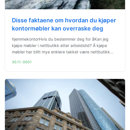
Disse faktaene om hvordan du kjøper
kontormøbler kan overraske deg
hjemmekontorHvis du bestemmer deg for åKan jeg
kjøpe møbler i nettbutikk etter arbeidstid? Å kjøpe
møbler har blitt mye enklere takket være nettbutikk...
30.11.-0001