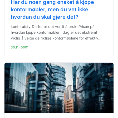
Har du noen gang ønsket å kjøpe
kontormøbler, men du vet ikke
hvordan du skal gjøre det?
kontorutstyrDerfor er det verdt å brukePrisen på
hvordan kjøpe kontormøbler I dag er det ekstremt
viktig å velge de riktige kontormøblene for effektiv...
30.11.-0001