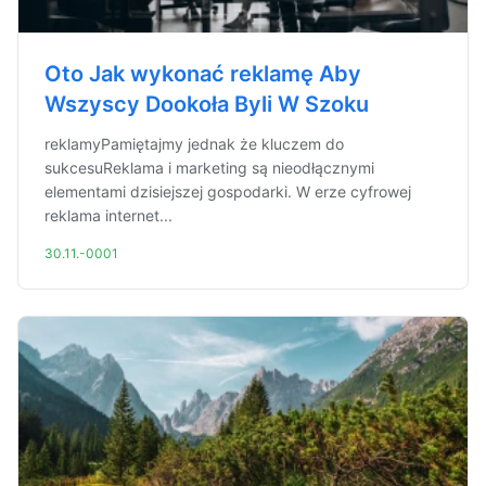
Oto Jak wykonać reklamę Aby
Wszyscy Dookoła Byli W Szoku
reklamyPamiętajmy jednak że kluczem do
sukcesuReklama i marketing są nieodłącznymi
elementami dzisiejszej gospodarki. W erze cyfrowej
reklama internet...
30.11.-0001