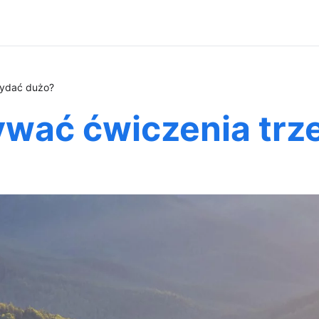
wydać dużo?
wać ćwiczenia trz