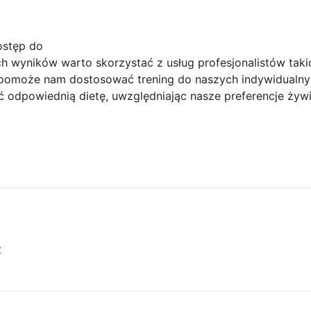
ostęp do
ch wyników warto skorzystać z usług profesjonalistów takic
y pomoże nam dostosować trening do naszych indywidualnyc
 odpowiednią dietę, uwzględniając nasze preferencje żyw
t