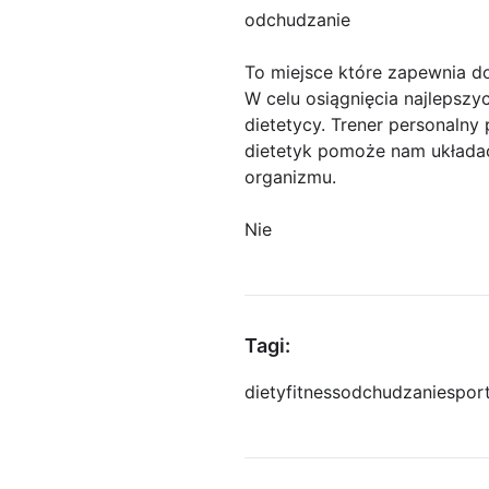
odchudzanie
To miejsce które zapewnia d
W celu osiągnięcia najlepszy
dietetycy. Trener personaln
dietetyk pomoże nam układać
organizmu.
Nie
Tagi:
diety
fitness
odchudzanie
spor