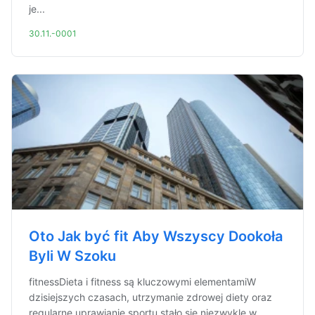
je...
30.11.-0001
Oto Jak być fit Aby Wszyscy Dookoła
Byli W Szoku
fitnessDieta i fitness są kluczowymi elementamiW
dzisiejszych czasach, utrzymanie zdrowej diety oraz
regularne uprawianie sportu stało się niezwykle w...