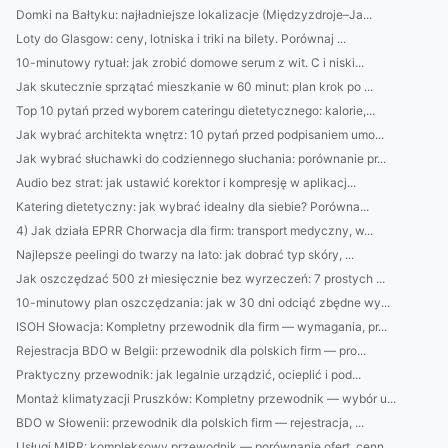
Domki na Bałtyku: najładniejsze lokalizacje (Międzyzdroje–Ja...
Loty do Glasgow: ceny, lotniska i triki na bilety. Porównaj ...
10-minutowy rytuał: jak zrobić domowe serum z wit. C i niski...
Jak skutecznie sprzątać mieszkanie w 60 minut: plan krok po ...
Top 10 pytań przed wyborem cateringu dietetycznego: kalorie,...
Jak wybrać architekta wnętrz: 10 pytań przed podpisaniem umo...
Jak wybrać słuchawki do codziennego słuchania: porównanie pr...
Audio bez strat: jak ustawić korektor i kompresję w aplikacj...
Katering dietetyczny: jak wybrać idealny dla siebie? Porówna...
4) Jak działa EPRR Chorwacja dla firm: transport medyczny, w...
Najlepsze peelingi do twarzy na lato: jak dobrać typ skóry, ...
Jak oszczędzać 500 zł miesięcznie bez wyrzeczeń: 7 prostych ...
10-minutowy plan oszczędzania: jak w 30 dni odciąć zbędne wy...
ISOH Słowacja: Kompletny przewodnik dla firm — wymagania, pr...
Rejestracja BDO w Belgii: przewodnik dla polskich firm — pro...
Praktyczny przewodnik: jak legalnie urządzić, ocieplić i pod...
Montaż klimatyzacji Pruszków: Kompletny przewodnik — wybór u...
BDO w Słowenii: przewodnik dla polskich firm — rejestracja, ...
Usługi MIRR: kompleksowy przewodnik — porównanie ofert, cenn...