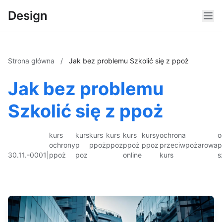
Design
Strona główna
/
Jak bez problemu Szkolić się z ppoż
Jak bez problemu
Szkolić się z ppoż
kurs
kurs
kurs
kurs
kurs
kursy
ochrona
o
ochrony
p
ppoż
ppoz
ppoż
ppoz
przeciwpożarowa
p
30.11.-0001
|
ppoż
poz
online
kurs
s