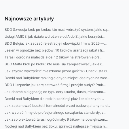
Najnowsze artykuły
BDO Szwecja krok po kroku: kto musi wdrożyć system, jakie są...
Usługi AMICE: jak działa wdrożenie od A do Z, jakie korzyści...
BDO Belgia: jak zacząć rejestrację i obowiązki firm w 2025 —...
Jesień w ogrodzie bez błędów: 10 kroków aranżacji rabat i tr...
Taras i ogród na małej działce: 12 trików na strefowanie prz...
BDO Malta krok po kroku: kto musi się zarejestrować, jakie r...
Jak szybko wyczyścić mieszkanie przed gośćmi? Checklista 60 ...
Domki nad Bałtykiem: ranking cichych miejsc idealnych na wee...
BDO Hiszpania: jak zarejestrować firmę i przejść audyt? Prak...
Jak dobrać pielęgnację do typu cery (sucha, tłusta, mieszana...
Domki nad Bałtykiem dla rodzin: rankingi plaż i okolicznych ...
Jak zaplanować budżet i formalności przed budową altany na d...
Jak wybrać firmę do profesjonalnego sprzątania: standardy, z...
Jak zaprojektować taras i ogród mały: 9 trików na powiększen...
Noclegi nad Bałtykiem bez tłoku: sprawdź najlepsze miejsca n...