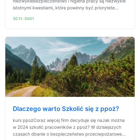
niezwykleBezpieczeństwo i higiena pracy są niezwykle
istotnymi kwestiami, które powinny być priorytete...
30.11.-0001
Dlaczego warto Szkolić się z ppoż?
kurs ppożCoraz więcej firm decyduje się naJak można
w 2024 szkolić pracowników z ppoż? W dzisiejszych
czasach dbanie o bezpieczeństwo przeciwpożarowe...