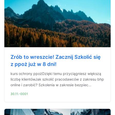
Zrób to wreszcie! Zacznij Szkolić się
z ppoż już w 8 dni!
kurs ochrony ppożDzięki temu przyciągniesz większą
liczbę klientówJak szkolić pracodawców z zakresu bhp
online i zarobić? Szkolenia w zakresie bezpiec...
30.11.-0001