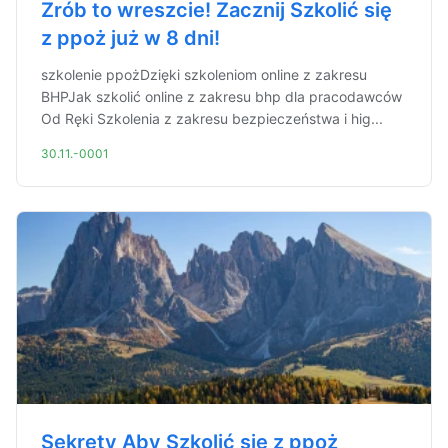
Zrób to wreszcie! Zacznij Szkolić się
z ppoż już w 8 dni!
szkolenie ppożDzięki szkoleniom online z zakresu
BHPJak szkolić online z zakresu bhp dla pracodawców
Od Ręki Szkolenia z zakresu bezpieczeństwa i hig...
30.11.-0001
Sekrety Aby Szkolić się z ppoż