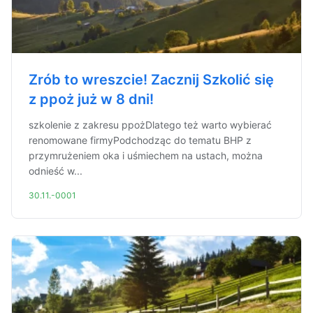
Zrób to wreszcie! Zacznij Szkolić się
z ppoż już w 8 dni!
szkolenie z zakresu ppożDlatego też warto wybierać
renomowane firmyPodchodząc do tematu BHP z
przymrużeniem oka i uśmiechem na ustach, można
odnieść w...
30.11.-0001