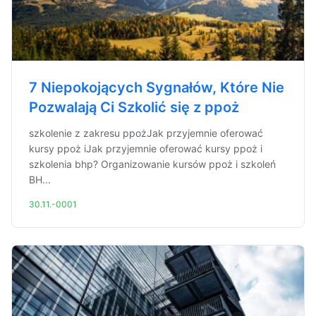
7 Niepokojących Sygnałów, Które Nie
Pozwalają Ci Szkolić się z ppoż
szkolenie z zakresu ppożJak przyjemnie oferować
kursy ppoż iJak przyjemnie oferować kursy ppoż i
szkolenia bhp? Organizowanie kursów ppoż i szkoleń
BH...
30.11.-0001