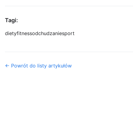
Tagi:
diety
fitness
odchudzanie
sport
← Powrót do listy artykułów