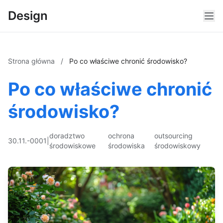
Design
Strona główna
/
Po co właściwe chronić środowisko?
Po co właściwe chronić
środowisko?
doradztwo
ochrona
outsourcing
30.11.-0001
|
środowiskowe
środowiska
środowiskowy