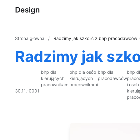
Design
Strona główna
/
Radzimy jak szkolić z bhp pracodawców l
Radzimy jak szko
bhp dla
bhp dla osób
bhp dla
bhp d
kierujących
kierujących
pracodawców
prac
pracownikami
pracownikami
i osób
30.11.-0001
|
kieruj
praco