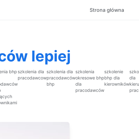
Strona główna
ców lepiej
enia bhp
szkolenia dla
szkolenia dla
szkolenia
szkolenie
szko
pracodawcow
pracodawców
okresowe bhp
bhp dla
dla
odawców
bhp
dla
kierowników
kier
b
pracodawców
prac
jących
ownikami