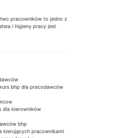
stwo pracowników to jedno z
wa i higieny pracy jest
odawców
kurs bhp dla pracodawców
awcow
p dla kierowników
odawców bhp
a kierujących pracownikami