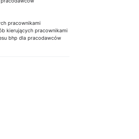
a pracodawców
cych pracownikami
ób kierujących pracownikami
resu bhp dla pracodawców