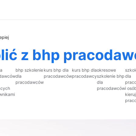
epiej
lić z bhp pracodaw
la
bhp szkolenie
kurs bhp dla
kurs bhp dla
okresowe
szkol
odawców
dla
pracodawców
pracodawcy
szkolenie bhp
dla
pracodawców
dla
prac
ących
pracodawców
i osó
wnikami
kieru
prac