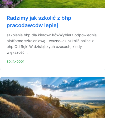
Radzimy jak szkolić z bhp
pracodawców lepiej
szkolenie bhp dla kierownikówWybierz odpowiednią
platformę szkoleniową - ważneJak szkolić online z
bhp Od Ręki W dzisiejszych czasach, kiedy
większość...
30.11.-0001