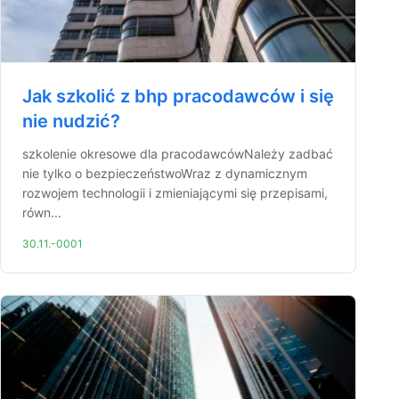
Jak szkolić z bhp pracodawców i się
nie nudzić?
szkolenie okresowe dla pracodawcówNależy zadbać
nie tylko o bezpieczeństwoWraz z dynamicznym
rozwojem technologii i zmieniającymi się przepisami,
równ...
30.11.-0001