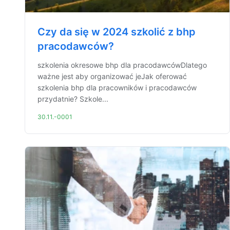
Czy da się w 2024 szkolić z bhp
pracodawców?
szkolenia okresowe bhp dla pracodawcówDlatego
ważne jest aby organizować jeJak oferować
szkolenia bhp dla pracowników i pracodawców
przydatnie? Szkole...
30.11.-0001