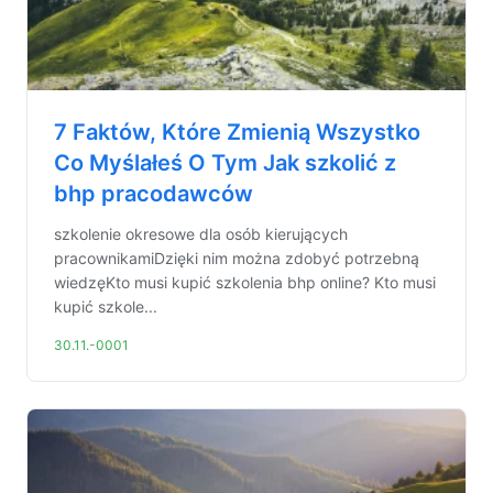
7 Faktów, Które Zmienią Wszystko
Co Myślałeś O Tym Jak szkolić z
bhp pracodawców
szkolenie okresowe dla osób kierujących
pracownikamiDzięki nim można zdobyć potrzebną
wiedzęKto musi kupić szkolenia bhp online? Kto musi
kupić szkole...
30.11.-0001