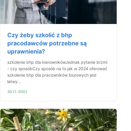
Czy żeby szkolić z bhp
pracodawców potrzebne są
uprawnienia?
szkolenie bhp dla kierownikówJednak pytanie brzmi
- czy sposóbCzy sposób na to jak w 2024 oferować
szkolenie bhp dla pracowników biurowych jest
łatwy...
30.11.-0001