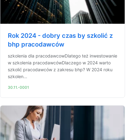
Rok 2024 - dobry czas by szkolić z
bhp pracodawców
szkolenia dla pracodawcowDlatego też inwestowanie
w szkolenia pracodawcówDlaczego w 2024 warto
szkolić pracodawców z zakresu bhp? W 2024 roku
szkolen...
30.11.-0001