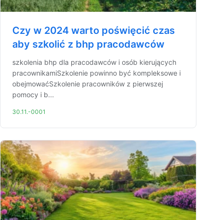
Czy w 2024 warto poświęcić czas
aby szkolić z bhp pracodawców
szkolenia bhp dla pracodawców i osób kierujących
pracownikamiSzkolenie powinno być kompleksowe i
obejmowaćSzkolenie pracowników z pierwszej
pomocy i b...
30.11.-0001