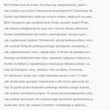
BDO Malta krok po kroku: kto musi się zarejestrować, jakie r...
Jak szybko wyczyścić mieszkanie przed gośćmi? Checklista 60 ...
Domki nad Bałtykiem: ranking cichych miejsc idealnych na wee...
BDO Hiszpania: jak zarejestrować firmę i przejść audyt? Prak...
Jak dobrać pielęgnację do typu cery (sucha, tłusta, mieszana...
Domki nad Bałtykiem dla rodzin: rankingi plaż i okolicznych ...
Jak zaplanować budżet i formalności przed budową altany na d...
Jak wybrać firmę do profesjonalnego sprzątania: standardy, z...
Jak zaprojektować taras i ogród mały: 9 trików na powiększen...
Noclegi nad Bałtykiem bez tłoku: sprawdź najlepsze miejsca n...
Domki na Bałtyku: najładniejsze lokalizacje (Międzyzdroje–Ja...
Loty do Glasgow: ceny, lotniska i triki na bilety. Porównaj ...
10-minutowy rytuał: jak zrobić domowe serum z wit. C i niski...
Jak skutecznie sprzątać mieszkanie w 60 minut: plan krok po ...
Top 10 pytań przed wyborem cateringu dietetycznego: kalorie,...
Jak wybrać architekta wnętrz: 10 pytań przed podpisaniem umo...
Jak wybrać słuchawki do codziennego słuchania: porównanie pr...
Audio bez strat: jak ustawić korektor i kompresję w aplikacj...