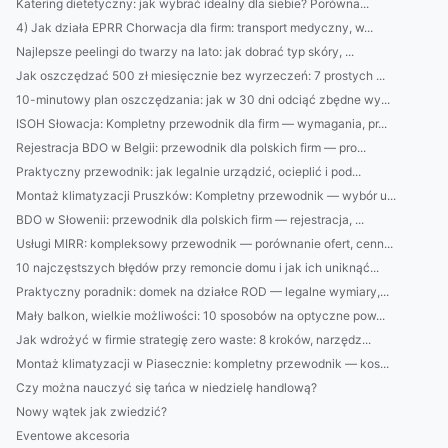
Katering dietetyczny: jak wybrać idealny dla siebie? Porówna...
4) Jak działa EPRR Chorwacja dla firm: transport medyczny, w...
Najlepsze peelingi do twarzy na lato: jak dobrać typ skóry, ...
Jak oszczędzać 500 zł miesięcznie bez wyrzeczeń: 7 prostych ...
10-minutowy plan oszczędzania: jak w 30 dni odciąć zbędne wy...
ISOH Słowacja: Kompletny przewodnik dla firm — wymagania, pr...
Rejestracja BDO w Belgii: przewodnik dla polskich firm — pro...
Praktyczny przewodnik: jak legalnie urządzić, ocieplić i pod...
Montaż klimatyzacji Pruszków: Kompletny przewodnik — wybór u...
BDO w Słowenii: przewodnik dla polskich firm — rejestracja, ...
Usługi MIRR: kompleksowy przewodnik — porównanie ofert, cenn...
10 najczęstszych błędów przy remoncie domu i jak ich uniknąć...
Praktyczny poradnik: domek na działce ROD — legalne wymiary,...
Mały balkon, wielkie możliwości: 10 sposobów na optyczne pow...
Jak wdrożyć w firmie strategię zero waste: 8 kroków, narzędz...
Montaż klimatyzacji w Piasecznie: kompletny przewodnik — kos...
Czy można nauczyć się tańca w niedzielę handlową?
Nowy wątek jak zwiedzić?
Eventowe akcesoria