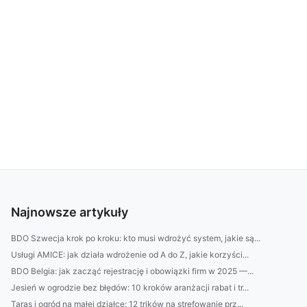
Najnowsze artykuły
BDO Szwecja krok po kroku: kto musi wdrożyć system, jakie są...
Usługi AMICE: jak działa wdrożenie od A do Z, jakie korzyści...
BDO Belgia: jak zacząć rejestrację i obowiązki firm w 2025 —...
Jesień w ogrodzie bez błędów: 10 kroków aranżacji rabat i tr...
Taras i ogród na małej działce: 12 trików na strefowanie prz...