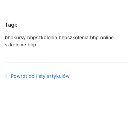
Tagi:
bhp
kursy bhp
szkolenia bhp
szkolenia bhp online
szkolenie bhp
← Powrót do listy artykułów