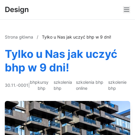
Design
Strona główna
/
Tylko u Nas jak uczyć bhp w 9 dni!
Tylko u Nas jak uczyć
bhp w 9 dni!
bhp
kursy
szkolenia
szkolenia bhp
szkolenie
30.11.-0001
|
bhp
bhp
online
bhp