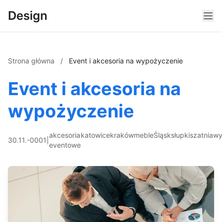
Design
Strona główna
/
Event i akcesoria na wypożyczenie
Event i akcesoria na
wypożyczenie
akcesoria
katowice
kraków
meble
Śląsk
słupki
szatnia
wy
30.11.-0001
|
eventowe