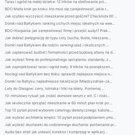
Taras i ogród na małej działce: 12 trików na strefowanie prz...
BDO Malta krok po kroku: kto musi się zarejestrować, jakie r...
Jak szybko wyczyścić mieszkanie przed gośćmi? Checklista 60 ...
Domki nad Bałtykiem: ranking cichych miejsc idealnych na wee...
BDO Hiszpania: jak zarejestrować firmę i przejść audyt? Prak...
Jak dobrać pielęgnację do typu cery (sucha, tłusta, mieszana...
Domki nad Bałtykiem dla rodzin: rankingi plaż i okolicznych ...
Jak zaplanować budżet i formalności przed budową altany na d...
Jak wybrać firmę do profesjonalnego sprzątania: standardy, z...
Jak zaprojektować taras i ogród mały: 9 trików na powiększen...
Noclegi nad Bałtykiem bez tłoku: sprawdź najlepsze miejsca n...
Domki na Bałtyku: najładniejsze lokalizacje (Międzyzdroje–Ja...
Loty do Glasgow: ceny, lotniska i triki na bilety. Porównaj ...
10-minutowy rytuał: jak zrobić domowe serum z wit. C i niski...
Jak skutecznie sprzątać mieszkanie w 60 minut: plan krok po ...
Top 10 pytań przed wyborem cateringu dietetycznego: kalorie,...
Jak wybrać architekta wnętrz: 10 pytań przed podpisaniem umo...
Jak wybrać słuchawki do codziennego słuchania: porównanie pr...
Audio bez strat: jak ustawić korektor i kompresję w aplikacj...