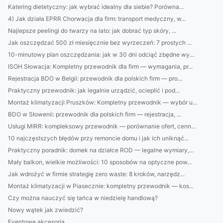
Katering dietetyczny: jak wybrać idealny dla siebie? Porówna...
4) Jak działa EPRR Chorwacja dla firm: transport medyczny, w...
Najlepsze peelingi do twarzy na lato: jak dobrać typ skóry, ...
Jak oszczędzać 500 zł miesięcznie bez wyrzeczeń: 7 prostych ...
10-minutowy plan oszczędzania: jak w 30 dni odciąć zbędne wy...
ISOH Słowacja: Kompletny przewodnik dla firm — wymagania, pr...
Rejestracja BDO w Belgii: przewodnik dla polskich firm — pro...
Praktyczny przewodnik: jak legalnie urządzić, ocieplić i pod...
Montaż klimatyzacji Pruszków: Kompletny przewodnik — wybór u...
BDO w Słowenii: przewodnik dla polskich firm — rejestracja, ...
Usługi MIRR: kompleksowy przewodnik — porównanie ofert, cenn...
10 najczęstszych błędów przy remoncie domu i jak ich uniknąć...
Praktyczny poradnik: domek na działce ROD — legalne wymiary,...
Mały balkon, wielkie możliwości: 10 sposobów na optyczne pow...
Jak wdrożyć w firmie strategię zero waste: 8 kroków, narzędz...
Montaż klimatyzacji w Piasecznie: kompletny przewodnik — kos...
Czy można nauczyć się tańca w niedzielę handlową?
Nowy wątek jak zwiedzić?
Eventowe akcesoria