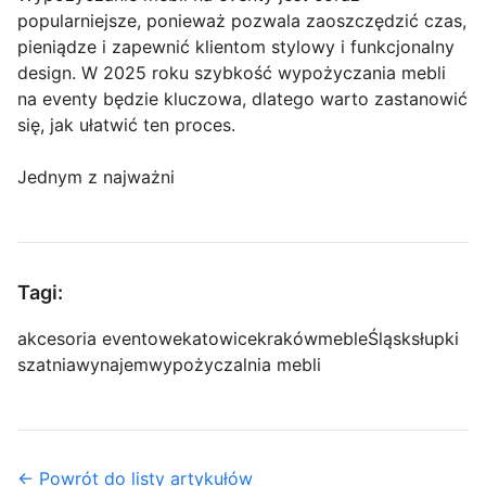
popularniejsze, ponieważ pozwala zaoszczędzić czas,
pieniądze i zapewnić klientom stylowy i funkcjonalny
design. W 2025 roku szybkość wypożyczania mebli
na eventy będzie kluczowa, dlatego warto zastanowić
się, jak ułatwić ten proces.
Jednym z najważni
Tagi:
akcesoria eventowe
katowice
kraków
meble
Śląsk
słupki
szatnia
wynajem
wypożyczalnia mebli
← Powrót do listy artykułów