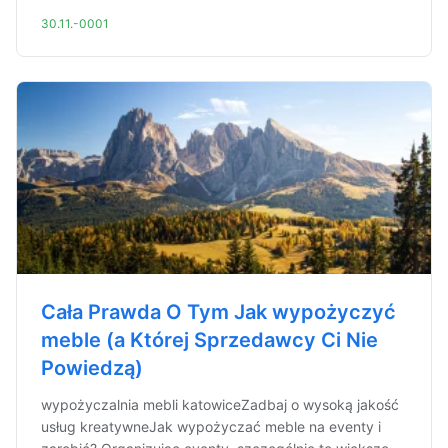
30.11.-0001
Cała Prawda O Tym Jak wypożyczyć
meble (a Której Sprzedawcy Ci Nie
Powiedzą)
wypożyczalnia mebli katowiceZadbaj o wysoką jakość
usług kreatywneJak wypożyczać meble na eventy i