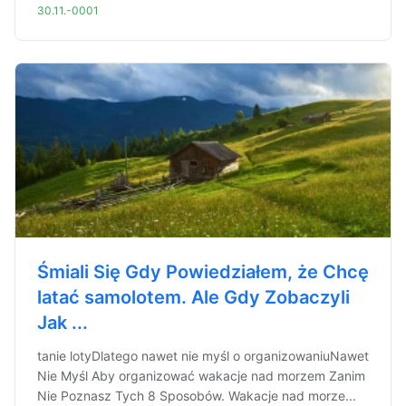
30.11.-0001
Śmiali Się Gdy Powiedziałem, że Chcę
latać samolotem. Ale Gdy Zobaczyli
Jak ...
tanie lotyDlatego nawet nie myśl o organizowaniuNawet
Nie Myśl Aby organizować wakacje nad morzem Zanim
Nie Poznasz Tych 8 Sposobów. Wakacje nad morze...