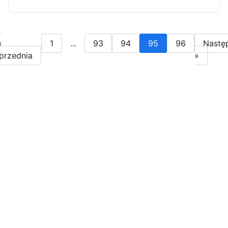
«
1
...
93
94
95
96
Nastę
przednia
»