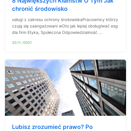
8 Największych Kłamstw O Tym Jak
chronić środowisko
usługi z zakresu ochrony środowiskaPracownicy którzy
czują się zaangażowani wOto jak lepiej obsługiwać esg
dla firm Etyka, Społeczna Odpowiedzialność ...
30.11.-0001
Lubisz zrozumieć prawo? Po