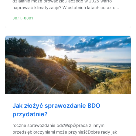
działanie może prowadzićDlaczego w 2025 warto
naprawiać klimatyzację? W ostatnich latach coraz c...
30.11.-0001
Jak złożyć sprawozdanie BDO
przydatnie?
roczne sprawozdanie bdoWspółpraca z innymi
przedsiębiorczyniami może przynieśćDobre rady jak