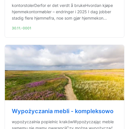
kontorstolerDerfor er det verdt å brukeHvordan kjøpe
hjemmekontormøbler – endringer i 2025 I dag jobber
stadig flere hjemmefra, noe som gjør hjemmekon...
30.11.-0001
Wypożyczania mebli - kompleksowo
wypożyczalnia popielnic krakówWypożyczając meble
samemu nie mamy gwarancjiCzy można wypożyczać